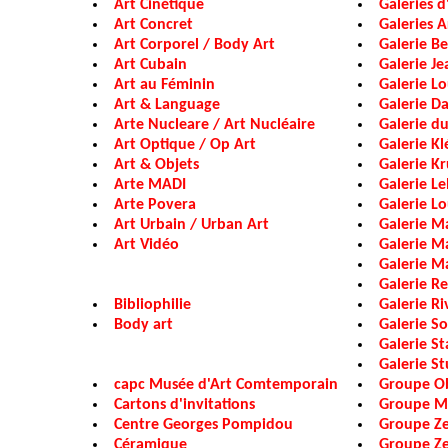
Art Cinétique
Galeries d
Art Concret
Galeries A
Art Corporel / Body Art
Galerie B
Art Cubain
Galerie J
Art au Féminin
Galerie Lo
Art & Language
Galerie Da
Arte Nucleare / Art Nucléaire
Galerie d
Art Optique / Op Art
Galerie Kl
Art & Objets
Galerie Kr
Arte MADI
Galerie Le
Arte Povera
Galerie Lo
Art Urbain / Urban Art
Galerie M
Art Vidéo
Galerie M
Galerie Ma
Galerie R
Bibliophilie
Galerie Ri
Body art
Galerie S
Galerie St
Galerie S
capc Musée d'Art Comtemporain
Groupe Ob
Cartons d'invitations
Groupe M
Centre Georges Pompidou
Groupe Z
Céramique
Groupe Z