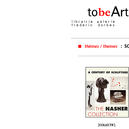
:
S
thèmes / themes
[COLLECTIF].