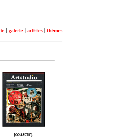
|
|
|
rie
galerie
artistes
thèmes
[COLLECTIF].