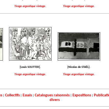
Tirage argentique vintage.
Tirage argentique vintage.
[Louis SOUTTER].
[Nicolas de STAËL].
Tirage argentique vintage.
Tirage argentique vintage.
es
Collectifs
Essais
Catalogues raisonnés
Expositions
Publicat
|
|
|
|
|
divers