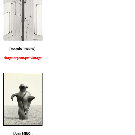
[Joaquin FERRER].
Tirage argentique vintage.
[Joan MIRO].