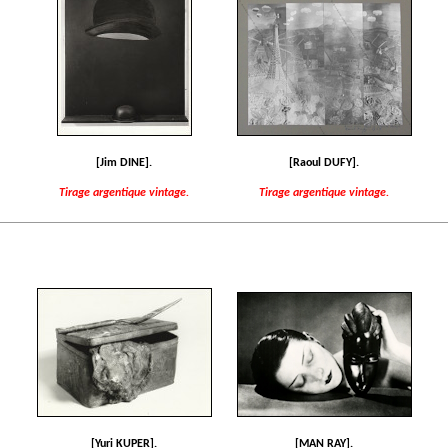
[Jim DINE].
[Raoul DUFY].
Tirage argentique vintage.
Tirage argentique vintage.
[Yuri KUPER].
[MAN RAY].