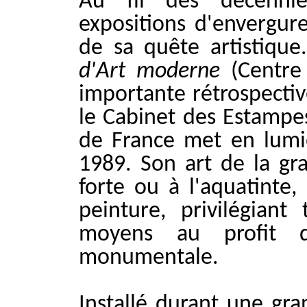
Au fil des décenni
expositions d'envergur
de sa quête artistiqu
d'Art moderne
(Centre
importante rétrospectiv
le Cabinet des Estampes
de France met en lumiè
1989. Son art de la gra
forte ou à l'aquatinte,
peinture, privilégian
moyens au profit d'
monumentale.
Installé durant une gra