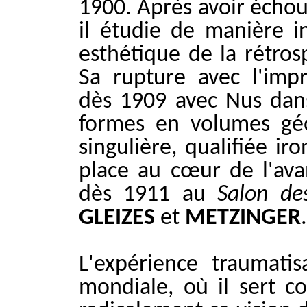
1900. Après avoir échou
il étudie de manière i
esthétique de la rétro
Sa rupture avec l'im
dès 1909 avec Nus dans 
formes en volumes géo
singulière, qualifiée i
place au cœur de l'avan
dès 1911 au
Salon de
GLEIZES
et
METZINGER
.
L'expérience traumati
mondiale, où il sert c