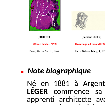
[COLLECTIF]
[Fernand LÉGER]
XXème Siècle - N°33
Hommage à Fernand LÉG
Paris, XXème Siècle, 1969.
Paris, Galerie Maeght, 19
Note biographique
Né en 1881 à Argen
LÉGER
commence sa v
apprenti architecte av