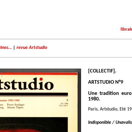
librai
ines...
|
revue Artstudio
[COLLECTIF].
ARTSTUDIO N°9
Une tradition eur
1980.
Paris, Artstudio, Eté 1
Indisponible / Unavail