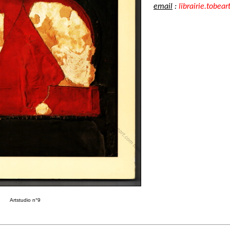
email
:
librairie.tobear
Artstudio n°9