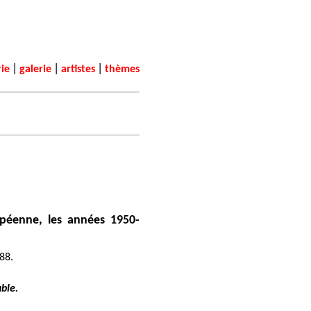
|
|
|
rie
galerie
artistes
thèmes
opéenne, les années 1950-
988.
able.