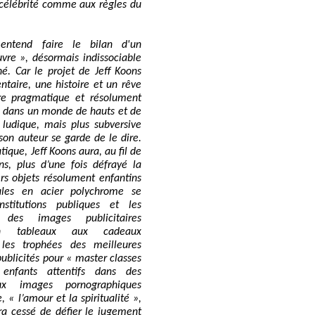
a célébrité comme aux règles du
 entend faire le bilan d'un
vre », désormais indissociable
né. Car le projet de Jeff Koons
taire, une histoire et un rêve
e pragmatique et résolument
ux dans un monde de hauts et de
 ludique, mais plus subversive
 son auteur se garde de le dire.
tique, Jeff Koons aura, au fil de
ns, plus d’une fois défrayé la
rs objets résolument enfantins
ales en acier polychrome se
stitutions publiques et les
, des images publicitaires
n tableaux aux cadeaux
 les trophées des meilleures
publicités pour « master classes
enfants attentifs dans des
ux images pornographiques
e, « l’amour et la spiritualité »,
ra cessé de défier le jugement