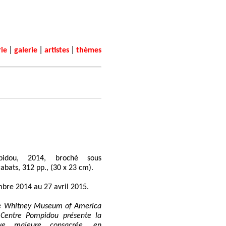
|
|
|
rie
galerie
artistes
thèmes
pidou, 2014, broché sous
rabats, 312 pp., (30 x 23 cm).
bre 2014 au 27 avril 2015.
 le Whitney Museum of America
Centre Pompidou présente la
tive majeure consacrée, en