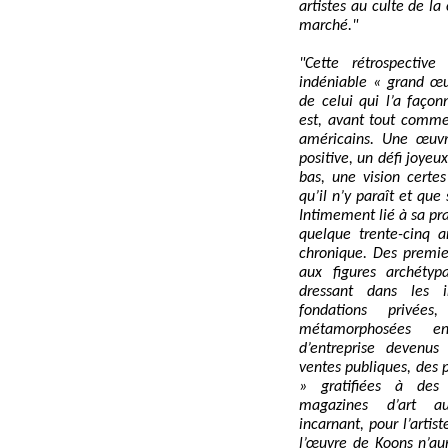
artistes au culte de l
marché."
"Cette rétrospective
indéniable « grand œu
de celui qui l’a façon
est, avant tout commen
américains. Une œuvr
positive, un défi joye
bas, une vision certes
qu’il n’y paraît et que
Intimement lié à sa pra
quelque trente-cinq a
chronique. Des premie
aux figures archétyp
dressant dans les in
fondations privées
métamorphosées e
d’entreprise devenus
ventes publiques, des 
» gratifiées à des 
magazines d’art a
incarnant, pour l’artist
l’œuvre de Koons n’au