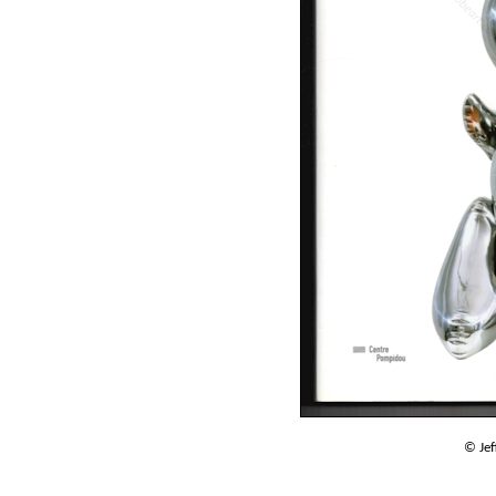
© Jef