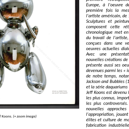
Europe, à l'oeuvre d
première fois la me
l'artiste américain, de
Sculptures et peintu
composent cette rét
chronologique met en 
du travail de l'artist
conçues dans une ve
oeuvres actuelles dial
Avec une présenta
nouvelles créations de 
présente aussi ses oeu
devenues parmi les « ic
de notre temps, nota
Jackson and Bubbles (
et la série daquariums 
Jeff Koons est devenu 
les plus connus, impor
les plus controversés
nouvelles approch
l'appropriation, jouant
f Koons.
(+ zoom image)
élites et culture de m
fabrication industriel