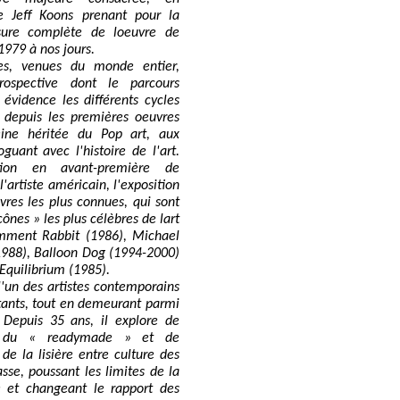
e Jeff Koons prenant pour la
sure complète de loeuvre de
 1979 à nos jours.
res, venues du monde entier,
rospective dont le parcours
évidence les différents cycles
e, depuis les premières oeuvres
ine héritée du Pop art, aux
oguant avec l'histoire de l'art.
tion en avant-première de
l'artiste américain, l'exposition
vres les plus connues, qui sont
ônes » les plus célèbres de lart
mment Rabbit (1986), Michael
1988), Balloon Dog (1994-2000)
Equilibrium (1985).
l'un des artistes contemporains
tants, tout en demeurant parmi
. Depuis 35 ans, il explore de
es du « readymade » et de
 de la lisière entre culture des
asse, poussant les limites de la
le et changeant le rapport des