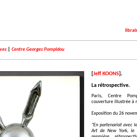
librai
|
ives
Centre Georges Pompidou
[
Jeff KOONS
].
La rétrospective.
Paris, Centre Pom
couverture illustrée à 
Exposition du 26 novem
"En partenariat avec
Art de New York, le 
première rétrospec