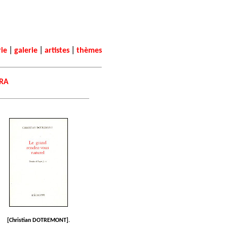
|
|
|
rie
galerie
artistes
thèmes
RA
[Christian DOTREMONT].