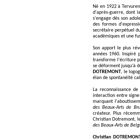
Né en 1922 à Tervuren
d'après-guerre, dont la
s'engage dès son adol
des formes d'expressi
secrétaire perpétuel
académiques et une fusi
Son apport le plus rév
années 1960. Inspiré p
transforme l'écriture 
se déforment jusqu'à de
DOTREMONT
, le logo
élan de spontanéité cal
La reconnaissance de 
interaction entre sign
marquant l'aboutissem
des Beaux-Arts de Bru
créateur. Plus récem
Christian Dotremont, l
des Beaux-Arts de Belg
Christian DOTREMON