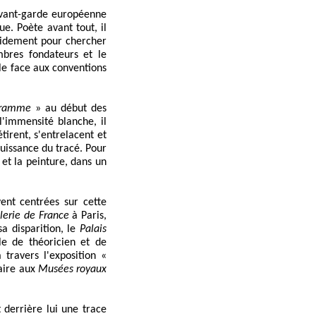
'avant-garde européenne
ue. Poète avant tout, il
pidement pour chercher
mbres fondateurs et le
ale face aux conventions
gramme
» au début des
l'immensité blanche, il
irent, s'entrelacent et
puissance du tracé. Pour
 et la peinture, dans un
ent centrées sur cette
lerie de France
à Paris,
a disparition, le
Palais
le de théoricien et de
travers l'exposition «
aire aux
Musées royaux
 derrière lui une trace