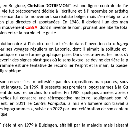
, en Belgique,
Christian DOTREMONT
est une figure centrale de l
 vie fut précocement dédiée à l'écriture et à l'insoumission artistiq
escence dans le mouvement surréaliste belge, mais s'en éloigne ra
on plus directes et spontanées. En 1948, il devient l'un des me
 du mouvement
CoBrA
, dont il invente le nom, prônant une liberté tot
on entre la parole et le geste.
olutionnaire à l'histoire de l'art réside dans l'invention du «
logo
ar ses voyages réguliers en Laponie, dont il aimait la solitude et 
poétique en une forme graphique pure. Dans ces œuvres, les mots s'ét
venir des signes plastiques où le sens textuel se devine derrière la 
gramme est une tentative de réconcilier l'esprit et la main, la poésie
ligraphique.
son œuvre s'est manifestée par des expositions marquantes, souv
e et langage. En 1969, il présente ses premiers logogrammes à la
Ga
ent de ses recherches formelles. En 1982, quelques années après s
xelles
lui consacre une rétrospective majeure, soulignant son rô
ment, en 2011, le
Centre Pompidou
a mis en lumière son travail à 
es logogrammes », suivie en 2022 par une célébration de son centen
ique
.
T
s'éteint en 1979 à Buizingen, affaibli par la maladie mais laissant