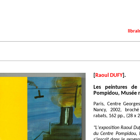
librai
[
Raoul DUFY
].
Les peintures de 
Pompidou, Musée n
Paris, Centre George
Nancy, 2002, broché 
rabats, 162 pp., (28 x 
"L'exposition Raoul Duf
du Centre Pompidou, 
s'inscrit dans le prog