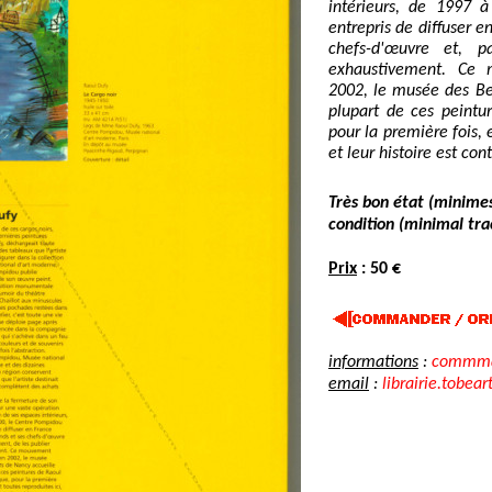
intérieurs, de 1997 
entrepris de diffuser e
chefs-d'œuvre et, pa
exhaustivement. Ce 
2002, le musée des Be
plupart de ces peintu
pour la première fois, e
et leur histoire est con
Très bon état (minimes
condition (minimal trac
Prix
: 50 €
informations
:
commman
email
:
librairie.tobear