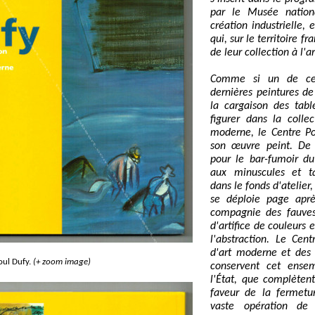
par le Musée nation
création industrielle,
qui, sur le territoire f
de leur collection à l'a
Comme si un de ces
dernières peintures de
la cargaison des table
figurer dans la colle
moderne, le Centre Po
son œuvre peint. De
pour le bar-fumoir du
aux minuscules et ta
dans le fonds d'atelier,
se déploie page apr
compagnie des fauves
d'artifice de couleurs 
l'abstraction. Le Ce
d'art moderne et des
ul Dufy.
(+ zoom image)
conservent cet ensem
l'État, que complèten
faveur de la fermetu
vaste opération de