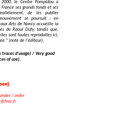
à 2000, le Centre Pompidou a
n France ses grands fonds et ses
rallèlement, de les publier
mouvement se poursuit : en
aux-Arts de Nancy accueille la
res de Raoul Dufy; tandis que,
lles sont toutes reproduites ici,
tée." (note de l'éditeur).
 traces d'usage) / Very good
es of use).
der / order
t@free.fr