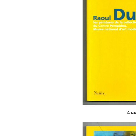
© Rao