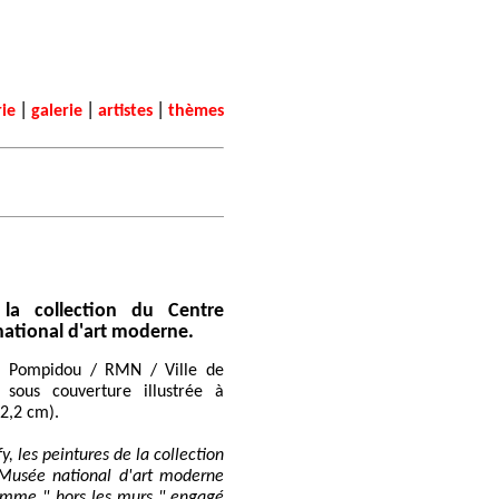
|
|
|
rie
galerie
artistes
thèmes
la collection du Centre
ational d'art moderne.
s Pompidou / RMN / Ville de
sous couverture illustrée à
22,2 cm).
y, les peintures de la collection
Musée national d'art moderne
ramme " hors les murs " engagé