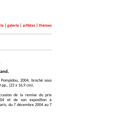
|
|
|
rie
galerie
artistes
thèmes
.
land.
s Pompidou, 2004, broché sous
0 pp., (22 x 16,9 cm).
ccasion de la remise du prix
04 et de son exposition à
aris, du 7 décembre 2004 au 7