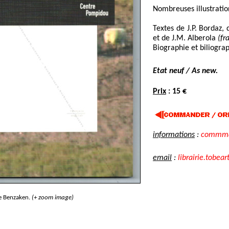
Nombreuses illustratio
Textes de J.P. Bordaz,
et de J.M. Alberola
(fr
Biographie et biliograp
Etat neuf / As new.
Prix
: 15 €
informations
:
commman
email
:
librairie.tobear
e Benzaken.
(+ zoom image)