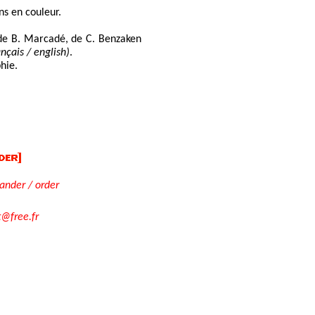
ns en couleur.
 de B. Marcadé, de C. Benzaken
ançais / english)
.
hie.
der / order
t@free.fr