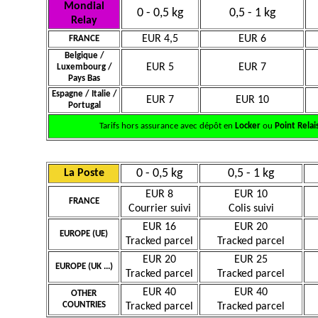
Mondial
0 - 0,5 kg
0,5 - 1 kg
Relay
EUR 4,5
EUR 6
FRANCE
Belgique /
EUR 5
EUR 7
Luxembourg /
Pays Bas
Espagne / Italie /
EUR 7
EUR 10
Portugal
Tarifs hors assurance avec dépôt en
Locker
ou
Point Relai
0 - 0,5 kg
0,5 - 1 kg
La Poste
EUR 8
EUR 10
FRANCE
Courrier suivi
Colis suivi
EUR 16
EUR 20
EUROPE (UE)
Tracked parcel
Tracked parcel
EUR 20
EUR 25
EUROPE (UK ...)
Tracked parcel
Tracked parcel
EUR 40
EUR 40
OTHER
COUNTRIES
Tracked parcel
Tracked parcel