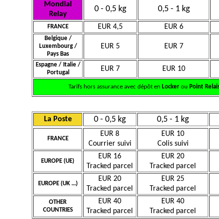
Mondial
0 - 0,5 kg
0,5 - 1 kg
Relay
EUR 4,5
EUR 6
FRANCE
Belgique /
EUR 5
EUR 7
Luxembourg /
Pays Bas
Espagne / Italie /
EUR 7
EUR 10
Portugal
Tarifs hors assurance avec dépôt en
Locker
ou
Point Relai
0 - 0,5 kg
0,5 - 1 kg
La Poste
EUR 8
EUR 10
FRANCE
Courrier suivi
Colis suivi
EUR 16
EUR 20
EUROPE (UE)
Tracked parcel
Tracked parcel
EUR 20
EUR 25
EUROPE (UK ...)
Tracked parcel
Tracked parcel
EUR 40
EUR 40
OTHER
COUNTRIES
Tracked parcel
Tracked parcel