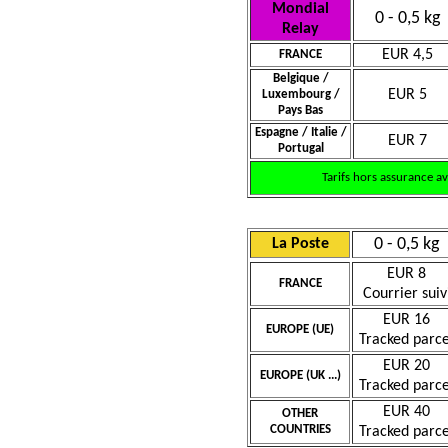
Mondial
0 - 0,5 kg
Relay
EUR 4,5
FRANCE
Belgique /
EUR 5
Luxembourg /
Pays Bas
Espagne / Italie /
EUR 7
Portugal
Tarifs hors assurance a
0 - 0,5 kg
La Poste
EUR 8
FRANCE
Courrier suiv
EUR 16
EUROPE (UE)
Tracked parce
EUR 20
EUROPE (UK ...)
Tracked parce
EUR 40
OTHER
COUNTRIES
Tracked parce