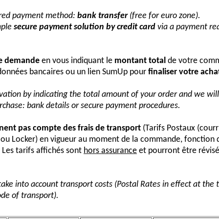
erred payment method:
bank transfer
(free for euro zone).
mple
secure payment solution by credit card
via a payment req
re demande
en vous indiquant le
montant total
de votre comm
onnées bancaires ou un lien SumUp pour
finaliser votre acha
vation by indicating the total amount of your order and we wi
urchase: bank details or secure payment procedures.
nnent pas compte des frais de transport
(Tarifs Postaux (courr
s ou Locker) en vigueur au moment de la commande, fonction 
Les tarifs affichés sont
hors assurance
et pourront être révis
take into account transport costs (Postal Rates in effect at the
de of transport).