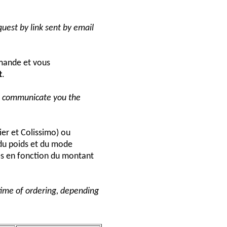
uest by link sent by email
ande et vous
t
.
ll communicate you the
ier et Colissimo) ou
du poids et du mode
és en fonction du montant
 time of ordering, depending