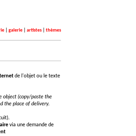
|
|
|
rie
galerie
artistes
thèmes
nternet
de l'objet ou le texte
he object (copy/paste the
d the place of delivery.
uit).
aire
via une demande de
nt