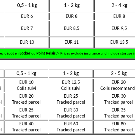
0,5 - 1 kg
1 - 2 kg
2 - 4 kg
EUR 6
EUR 8
EUR 8
EUR 7
EUR 8,5
EUR 9,5
EUR 10
EUR 11
EUR 13,5
vec dépôt en
Locker
ou
Point Relais
// Prices exclude insurance and include storage in
0,5 - 1 kg
1 - 2 kg
2 - 5 kg
EUR 10
EUR 12,5
EUR 20
i
Colis suivi
Colis suivi
Colis recommand
EUR 20
EUR 25
EUR 30
l
Tracked parcel
Tracked parcel
Tracked parcel
EUR 25
EUR 30
EUR 35
l
Tracked parcel
Tracked parcel
Tracked parcel
EUR 40
EUR 60
EUR 80
l
Tracked parcel
Tracked parcel
Tracked parcel