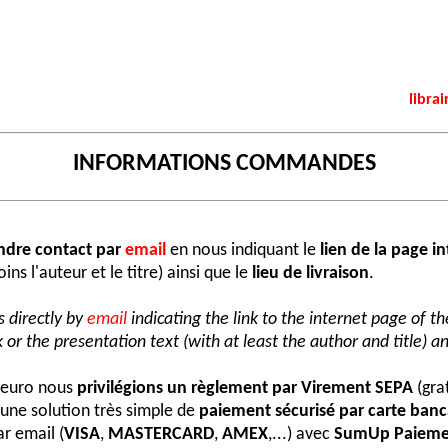
librai
INFORMATIONS COMMANDES
ndre contact par
email
en nous indiquant le
lien de la page i
ns l'auteur et le titre) ainsi que le
lieu de livraison
.
 directly by
email
indicating the link to the internet page of t
 or the presentation text (with at least the author and title) an
e euro nous
privilégions un règlement par Virement SEPA
(grat
une solution très simple de
paiement sécurisé par carte banc
r email (
VISA
,
MASTERCARD
,
AMEX
,...) avec
SumUp Paieme