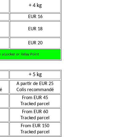
+ 4 kg
EUR 16
EUR 18
EUR 20
 a Locker or Relay Point
+ 5 kg
A partir de EUR 25
é
Colis recommandé
From EUR 45
Tracked parcel
From EUR 60
Tracked parcel
From EUR 150
Tracked parcel