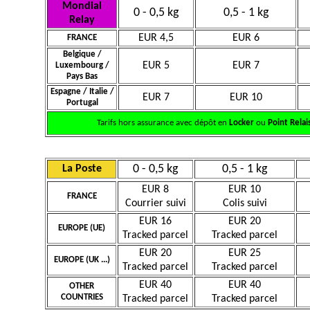
Mondial
0 - 0,5 kg
0,5 - 1 kg
Relay
EUR 4,5
EUR 6
FRANCE
Belgique /
EUR 5
EUR 7
Luxembourg /
Pays Bas
Espagne / Italie /
EUR 7
EUR 10
Portugal
Tarifs hors assurance avec dépôt en
Locker
ou
Point Relai
0 - 0,5 kg
0,5 - 1 kg
La Poste
EUR 8
EUR 10
FRANCE
Courrier suivi
Colis suivi
EUR 16
EUR 20
EUROPE (UE)
Tracked parcel
Tracked parcel
EUR 20
EUR 25
EUROPE (UK ...)
Tracked parcel
Tracked parcel
EUR 40
EUR 40
OTHER
COUNTRIES
Tracked parcel
Tracked parcel