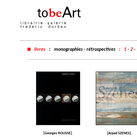
:
livres
monographies - rétrospectives :
1
-
2
- 
[Georges ROUSSE].
[Arpad SZENES].