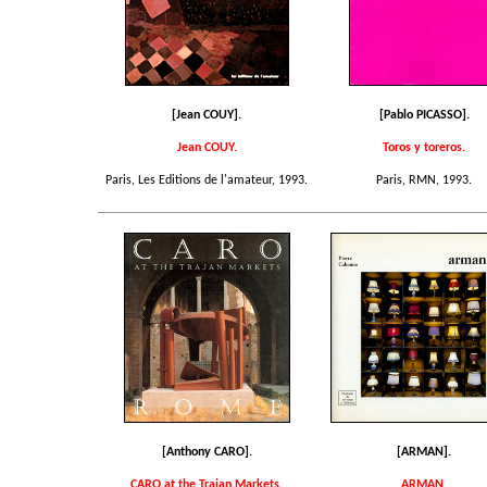
[Jean COUY].
[Pablo PICASSO].
Jean COUY.
Toros y toreros.
Paris, Les Editions de l'amateur, 1993.
Paris, RMN, 1993.
[Anthony CARO].
[ARMAN].
CARO at the Trajan Markets.
ARMAN.