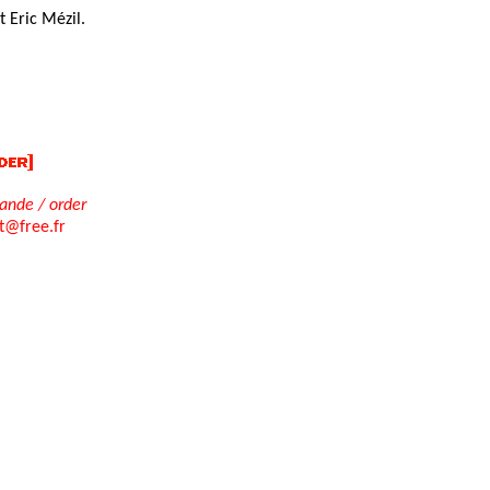
t Eric Mézil.
nde / order
rt@free.fr