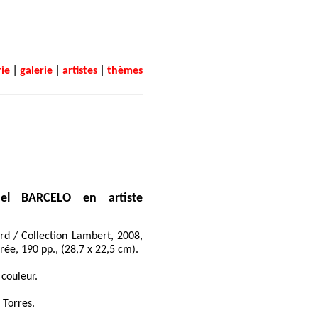
|
|
|
rie
galerie
artistes
thèmes
uel BARCELO en artiste
ard / Collection Lambert, 2008,
trée, 190 pp., (28,7 x 22,5 cm).
 couleur.
 Torres.