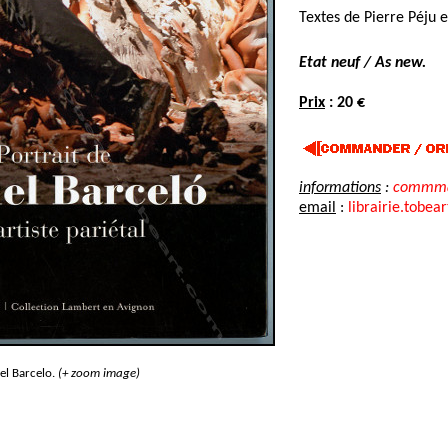
Textes de Pierre Péju e
Etat neuf / As new.
Prix
: 20 €
informations
:
commma
email
:
librairie.tobea
l Barcelo.
(+ zoom image)