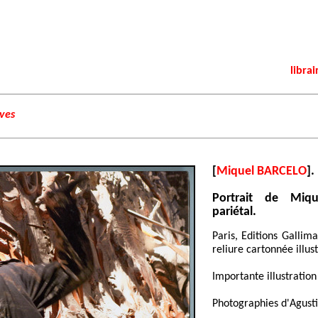
librai
ives
[
Miquel BARCELO
].
Portrait de Miq
pariétal.
Paris, Editions Gallim
reliure cartonnée illus
Importante illustration
Photographies d'Agusti