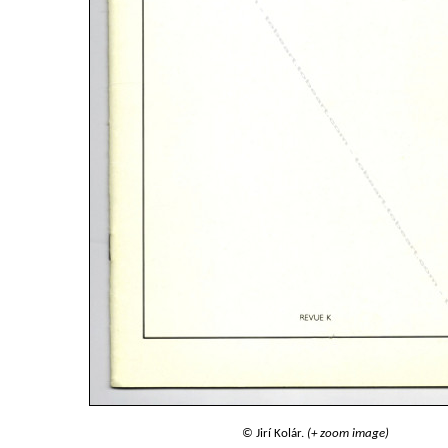
© Jirí Kolár.
(+ zoom image)