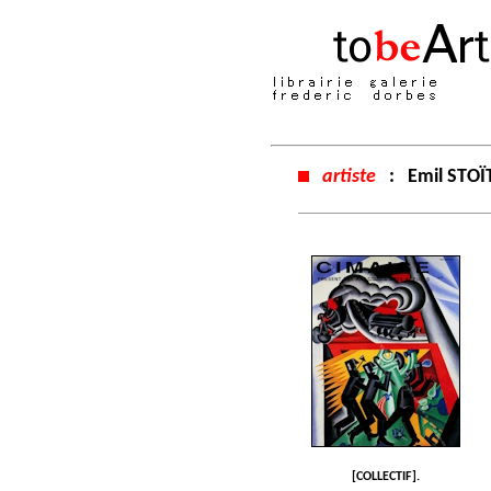
artiste
:
Emil STO
[COLLECTIF].