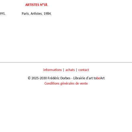
ARTISTES N°18.
991.
Paris, Artistes, 1984.
informations
|
achats
|
contact
© 2025-2030 Frédéric Dorbes - Librairie d'art to
be
Art
Conditions générales de vente