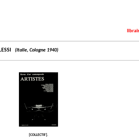
librai
LESSI
(Italie, Cologne 1940)
[COLLECTIF].