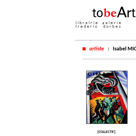
artiste
:
Isabel MI
[COLLECTIF].