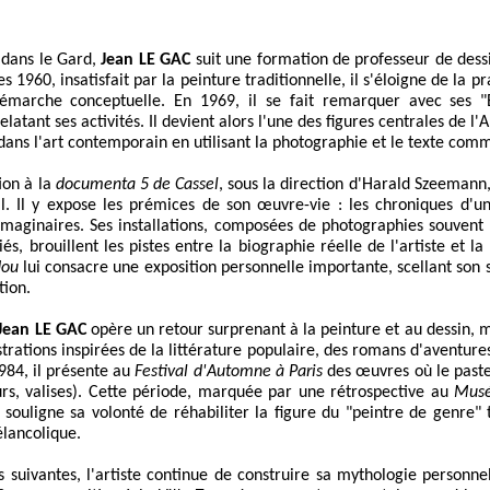
 dans le Gard,
Jean LE GAC
suit une formation de professeur de dessi
es 1960, insatisfait par la peinture traditionnelle, il s'éloigne de la 
émarche conceptuelle. En 1969, il se fait remarquer avec ses "E
elatant ses activités. Il devient alors l'une des figures centrales de l
t dans l'art contemporain en utilisant la photographie et le texte com
ion à la
documenta 5 de Cassel
, sous la direction d'Harald Szeeman
l. Il y expose les prémices de son œuvre-vie : les chroniques d'un "
 imaginaires. Ses installations, composées de photographies souven
és, brouillent les pistes entre la biographie réelle de l'artiste et l
dou
lui consacre une exposition personnelle importante, scellant son 
tion.
Jean LE GAC
opère un retour surprenant à la peinture et au dessin, 
llustrations inspirées de la littérature populaire, des romans d'aventur
984, il présente au
Festival d'Automne à Paris
des œuvres où le pastel
urs, valises). Cette période, marquée par une rétrospective au
Musé
souligne sa volonté de réhabiliter la figure du "peintre de genre"
élancolique.
 suivantes, l'artiste continue de construire sa mythologie personnel