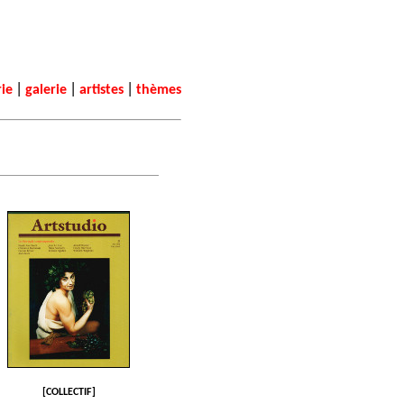
|
|
|
rie
galerie
artistes
thèmes
[COLLECTIF]