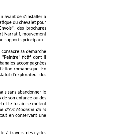
n avant de s'installer à
pratique du chevalet pour
nvois", des brochures
'Art Narratif, mouvement
me supports principaux.
n, consacre sa démarche
Peintre" fictif dont il
t banales accompagnées
a fiction romanesque. En
statut d'explorateur des
mais sans abandonner le
es de son enfance ou des
 et le fusain se mêlent
e d'Art Moderne de la
 tout en conservant une
le à travers des cycles