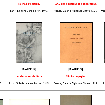
La chair du double.
XXV ans d'éditions et d'expositions.
Paris, Editions Cercle d'Art, 1997.
Vence, Galerie Alphonse Chave, 1996.
Ven
[Fred DEUX].
[Fred DEUX].
Les demeures de l'être.
Miroirs de papier.
2.
Paris, Galerie Jeanne Bucher, 1985.
Vence, Galerie Alphonse Chave, 1985.
Pa