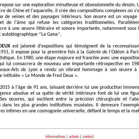
 repose sur une exploration minutieuse et obsessionnelle du dessin. U
cre de Chine et l'aquarelle, il crée des compositions complexes où s
ux de veines et des paysages intérieurs. Son œuvre est un voyage d
t de l'âme qui refuse les catégories traditionnelles. Parallèle
sacre à une œuvre littéraire et sonore importante, notamment sous
t autobiographique *La Gana*.
DEUX
est jalonné d'expositions qui témoignent de la reconnaissa
951, il expose pour la première fois à la
Galerie de l'Odéon
à Pari
artistique. En 1980, une étape majeure est franchie avec une expositi
n qui lui consacrera de nouveau une importante rétrospective en 1
eaux-Arts de Lyon
a rendu un vibrant hommage à son œuvre à tr
 intitulée « Le Monde de Fred Deux ».
2015 à l'âge de 91 ans, laissant derrière lui une production immense
ence absolue et sa quête de vérité intérieure font de lui une figu
es œuvres, qui oscillent entre la précision chirurgicale et l'abs
 dans les plus grandes institutions muséales. Il demeure l'exempl
es intimes en une cosmogonie universelle, défiant le temps et la mat
informations
|
achats
|
contact