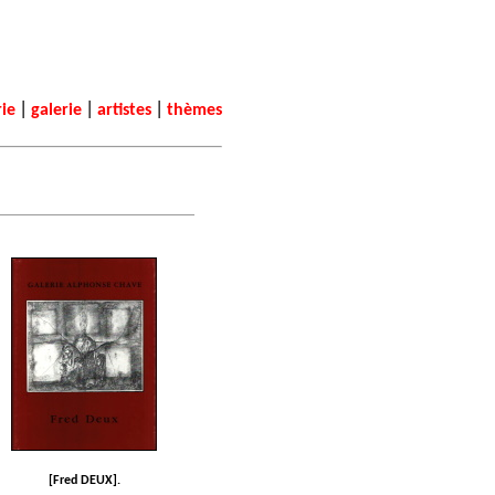
|
|
|
rie
galerie
artistes
thèmes
[Fred DEUX].