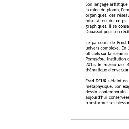
Son langage artistique
la mine de plomb, l'en
organiques, des résea
mise à nu du corps e
graphiques, il se con
Douassot pour son réci
Le parcours de
Fred 
univers complexe. En 1
officiels sur la scène 
Pompidou
, institutio
2015, le
musée des B
thématique d'envergure
Fred DEUX
s'éteint en 
métaphysique. Son exig
dessin contemporain. S
aujourd'hui conservées
transformer ses blessur