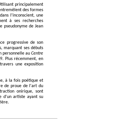
tilisant principalement
'entremêlent des formes
ans l'inconscient, une
ment à ses recherches
 le pseudonyme de Jean
nce progressive de son
s, marquant ses débuts
on personnelle au
Centre
989. Plus récemment, en
avers une exposition
, à la fois poétique et
re de proue de l'art du
traction onirique, sont
e d'un artiste ayant su
ière.