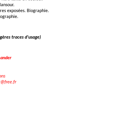
Mansour.
res exposées. Biographie.
iographie.
égères traces d'usage)
ander
ons
t@free.fr