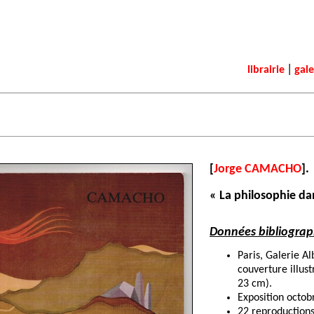
|
librairie
gale
[
Jorge CAMACHO
].
« La philosophie da
Données bibliograp
Paris, Galerie A
couverture illust
23 cm).
Exposition octo
22 reproductions