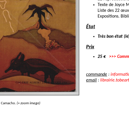
Texte de Joyce 
Liste des 22 œuv
Expositions. Bibl
État
Très bon état (l
Prix
25 €
>>> Comm
commande
:
informati
email
:
librairie.tobear
e Camacho.
(+ zoom image)