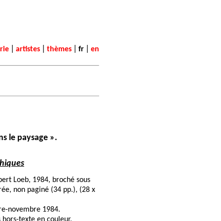
|
|
|
|
rie
artistes
thèmes
fr
en
ns le paysage ».
hiques
lbert Loeb, 1984, broché sous
rée, non paginé (34 pp.), (28 x
bre-novembre 1984.
 hors-texte en couleur.