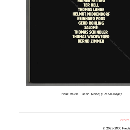
Neue Malerei - Berlin. (verso)
(+ zoom image)
inform
© 2025-2030 Frédéri