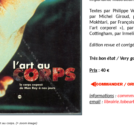
Textes par Philippe Ve
par Michel Giroud, p
Mokhtari, par François
l'art corporel »), pa
Cottingham, par Irmeli
Edition revue et corrig
Très bon état / Very g
Prix
: 40 €
informations
:
commman
email
:
librairie.tobear
rt au corps.
(+ zoom image)