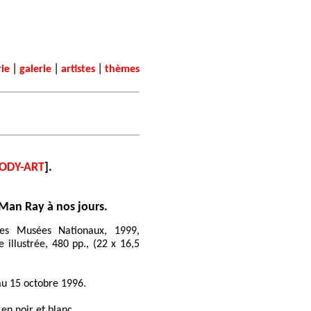
|
|
|
rie
galerie
artistes
thèmes
BODY-ART
].
Man Ray à nos jours.
des Musées Nationaux, 1999,
 illustrée, 480 pp., (22 x 16,5
 au 15 octobre 1996.
 en noir et blanc.