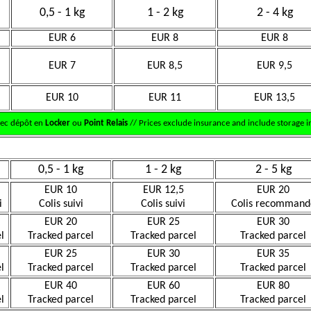
0,5 - 1 kg
1 - 2 kg
2 - 4 kg
EUR 6
EUR 8
EUR 8
EUR 7
EUR 8,5
EUR 9,5
EUR 10
EUR 11
EUR 13,5
vec dépôt en
Locker
ou
Point Relais
// Prices exclude insurance and include storage in
0,5 - 1 kg
1 - 2 kg
2 - 5 kg
EUR 10
EUR 12,5
EUR 20
i
Colis suivi
Colis suivi
Colis recommand
EUR 20
EUR 25
EUR 30
l
Tracked parcel
Tracked parcel
Tracked parcel
EUR 25
EUR 30
EUR 35
l
Tracked parcel
Tracked parcel
Tracked parcel
EUR 40
EUR 60
EUR 80
l
Tracked parcel
Tracked parcel
Tracked parcel