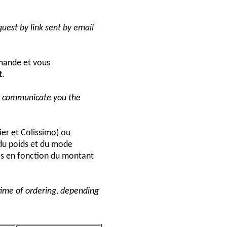
uest by link sent by email
ande et vous
t
.
ll communicate you the
ier et Colissimo) ou
du poids et du mode
és en fonction du montant
 time of ordering, depending