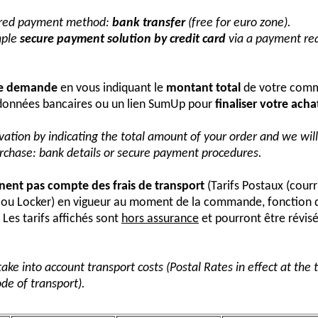
erred payment method:
bank transfer
(free for euro zone).
mple
secure payment solution by credit card
via a payment req
re demande
en vous indiquant le
montant total
de votre comm
onnées bancaires ou un lien SumUp pour
finaliser votre acha
vation by indicating the total amount of your order and we wi
urchase: bank details or secure payment procedures.
nnent pas compte des frais de transport
(Tarifs Postaux (courr
s ou Locker) en vigueur au moment de la commande, fonction 
Les tarifs affichés sont
hors assurance
et pourront être révis
take into account transport costs (Postal Rates in effect at the
de of transport).