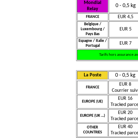
Mondial
0 - 0,5 kg
Relay
EUR 4,5
FRANCE
Belgique /
EUR 5
Luxembourg /
Pays Bas
Espagne / Italie /
EUR 7
Portugal
Tarifs hors assurance a
0 - 0,5 kg
La Poste
EUR 8
FRANCE
Courrier suiv
EUR 16
EUROPE (UE)
Tracked parce
EUR 20
EUROPE (UK ...)
Tracked parce
EUR 40
OTHER
COUNTRIES
Tracked parce