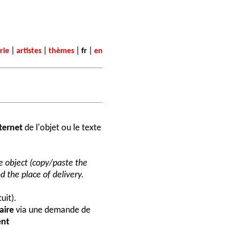
|
|
|
|
rie
artistes
thèmes
fr
en
nternet
de l'objet ou le texte
he object (copy/paste the
d the place of delivery.
uit).
aire
via une demande de
nt