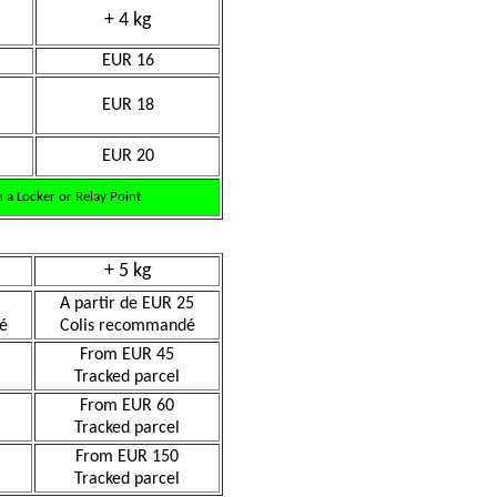
+ 4 kg
EUR 16
EUR 18
EUR 20
 a Locker or Relay Point
+ 5 kg
A partir de EUR 25
é
Colis recommandé
From EUR 45
Tracked parcel
From EUR 60
Tracked parcel
From EUR 150
Tracked parcel