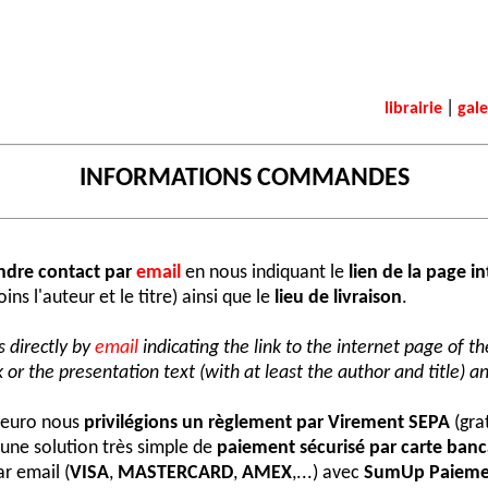
|
librairie
gale
INFORMATIONS COMMANDES
ndre contact par
email
en nous indiquant le
lien de la page i
ns l'auteur et le titre) ainsi que le
lieu de livraison
.
 directly by
email
indicating the link to the internet page of t
 or the presentation text (with at least the author and title) an
e euro nous
privilégions un règlement par Virement SEPA
(grat
une solution très simple de
paiement sécurisé par carte banc
r email (
VISA
,
MASTERCARD
,
AMEX
,...) avec
SumUp Paieme