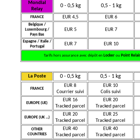
Mondial
0 - 0,5 kg
0,5 - 1 kg
Relay
EUR 4,5
EUR 6
FRANCE
Belgique /
EUR 5
EUR 7
Luxembourg /
Pays Bas
Espagne / Italie /
EUR 7
EUR 10
Portugal
Tarifs hors assurance avec dépôt en
Locker
ou
Point Relai
0 - 0,5 kg
0,5 - 1 kg
La Poste
EUR 8
EUR 10
FRANCE
Courrier suivi
Colis suivi
EUR 16
EUR 20
EUROPE (UE)
Tracked parcel
Tracked parcel
EUR 20
EUR 25
EUROPE (UK ...)
Tracked parcel
Tracked parcel
EUR 40
EUR 40
OTHER
COUNTRIES
Tracked parcel
Tracked parcel