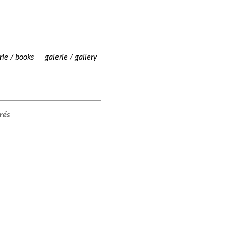
irie / books
galerie / gallery
-
trés