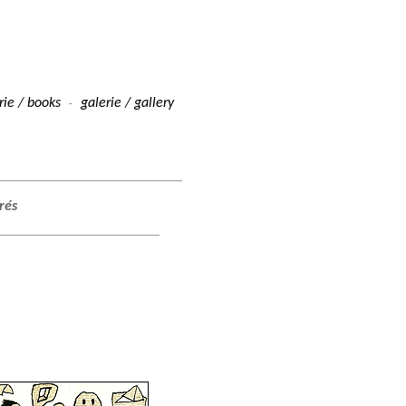
irie / books
galerie / gallery
-
trés